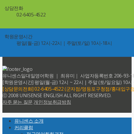
상담전화
02-6405-4522
학원운영시간
평일(월-금) 12시-22시｜주말(토/일) 10시-18시
유니센스일대일영어학원 ｜ 최유미｜ 사업자등록번호 206-93-18599 
[학원운영시간] 평일(월-금) 12시 ~ 22시 | 주말 (토/일요일) 10시 
[상담문의전화] 02-6405-4522 (군자점/영등포구청점/홍대입구점
ⓒ 2008 UNISENSE ENGLISH ALL RIGHT RESERVED.
자주 묻는 질문
개인정보취급방침
Back
유니센스 소개
To
커리큘럼
Top