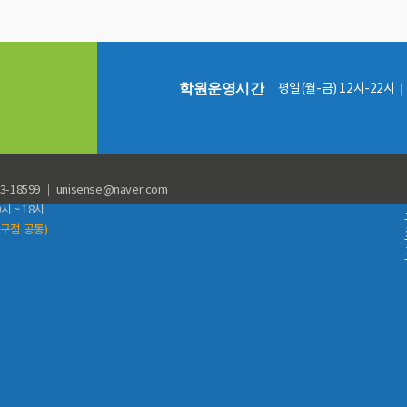
학원운영시간
평일(월-금) 12시-22시｜
99 ｜ unisense@naver.com
시 ~ 18시
입구점 공통)