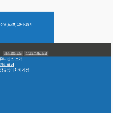
주말(토/일) 10시-18시
자주 묻는 질문
개인정보취급방침
Back
유니센스 소개
To
커리큘럼
Top
정규영어회화과정