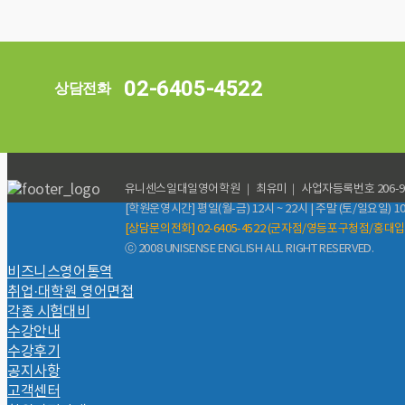
02-6405-4522
상담전화
유니센스일대일영어학원 ｜ 최유미｜ 사업자등록번호 206-93-185
[학원운영시간] 평일(월-금) 12시 ~ 22시 | 주말 (토/일요일) 10
[상담문의전화] 02-6405-4522 (군자점/영등포구청점/홍대
ⓒ 2008 UNISENSE ENGLISH ALL RIGHT RESERVED.
비즈니스영어통역
취업·대학원 영어면접
각종 시험대비
수강안내
수강후기
공지사항
고객센터