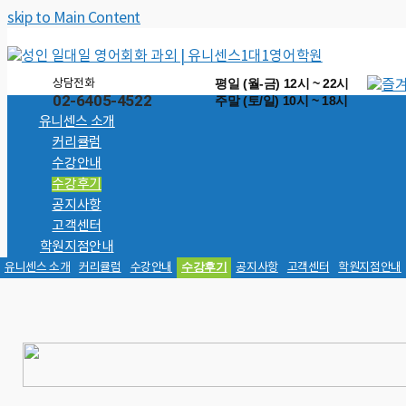
skip to Main Content
평일 (월-금) 12시 ~ 22시
상담전화
02-6405-4522
주말 (토/일) 10시 ~ 18시
유니센스 소개
커리큘럼
수강안내
수강후기
공지사항
고객센터
학원지점안내
수강후기
유니센스 소개
커리큘럼
수강안내
공지사항
고객센터
학원지점안내