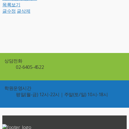
목록보기
글수정
글삭제
상담전화
02-6405-4522
학원운영시간
평일(월-금) 12시-22시｜주말(토/일) 10시-18시