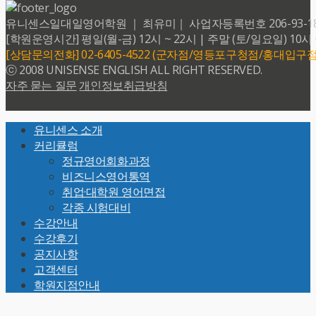
유니센스일대일영어학원 ｜ 최유미｜ 사업자등록번호 206-93-18599 
[학원운영시간] 평일(월-금) 12시 ~ 22시 | 주말 (토/일요일) 10시 
[상담문의전화] 02-6405-4522 (군자점/영등포구청점/홍대입구점
ⓒ 2008 UNISENSE ENGLISH ALL RIGHT RESERVED.
자주 묻는 질문
개인정보취급방침
Back
유니센스 소개
To
커리큘럼
Top
정규영어회화과정
비즈니스영어통역
취업·대학원 영어면접
각종 시험대비
수강안내
수강후기
공지사항
고객센터
학원지점안내