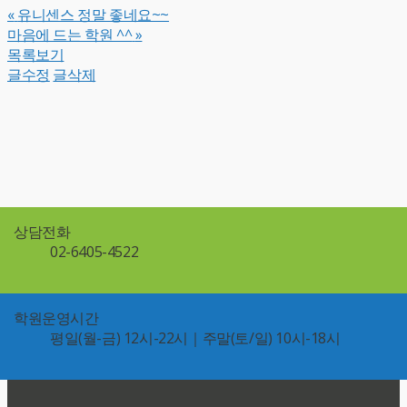
«
유니센스 정말 좋네요~~
마음에 드는 학원 ^^
»
목록보기
글수정
글삭제
상담전화
02-6405-4522
학원운영시간
평일(월-금) 12시-22시｜주말(토/일) 10시-18시