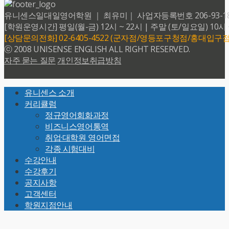
유니센스일대일영어학원 ｜ 최유미｜ 사업자등록번호 206-93-18599 
[학원운영시간] 평일(월-금) 12시 ~ 22시 | 주말 (토/일요일) 10시 
[상담문의전화] 02-6405-4522 (군자점/영등포구청점/홍대입구점
ⓒ 2008 UNISENSE ENGLISH ALL RIGHT RESERVED.
자주 묻는 질문
개인정보취급방침
Back
유니센스 소개
To
커리큘럼
Top
정규영어회화과정
비즈니스영어통역
취업·대학원 영어면접
각종 시험대비
수강안내
수강후기
공지사항
고객센터
학원지점안내