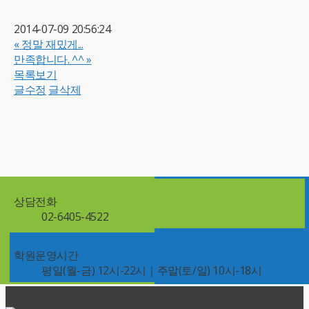
2014-07-09 20:56:24
«
정말 재밌게...
만족합니다. ^^
»
목록보기
글수정
글삭제
상담전화
02-6405-4522
학원운영시간
평일(월-금) 12시-22시｜주말(토/일) 10시-18시