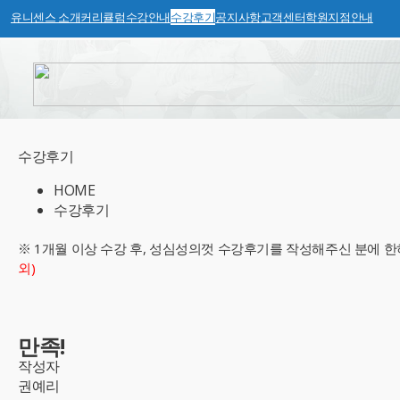
유니센스 소개
커리큘럼
수강안내
수강후기
공지사항
고객센터
학원지점안내
수강후기
HOME
수강후기
※ 1개월 이상 수강 후, 성심성의껏 수강후기를 작성해주신 분에 한
외)
만족!
작성자
권예리