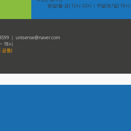
평일(월-금) 12시-22시｜주말(토/일) 10시
｜ unisense@naver.com
~ 18시
 공통)