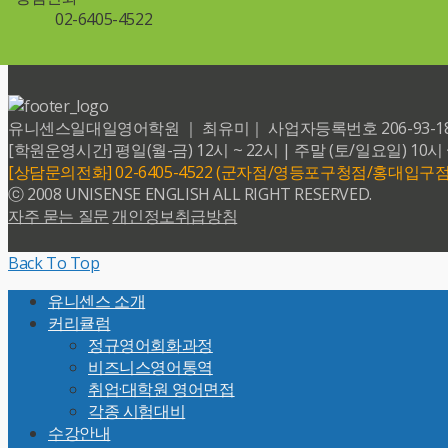
02-6405-4522
유니센스일대일영어학원 ｜ 최유미｜ 사업자등록번호 206-93-18599 
[학원운영시간] 평일(월-금) 12시 ~ 22시 | 주말 (토/일요일) 10시 
[상담문의전화] 02-6405-4522 (군자점/영등포구청점/홍대입구점
ⓒ 2008 UNISENSE ENGLISH ALL RIGHT RESERVED.
자주 묻는 질문
개인정보취급방침
Back To Top
유니센스 소개
커리큘럼
정규영어회화과정
비즈니스영어통역
취업·대학원 영어면접
각종 시험대비
수강안내