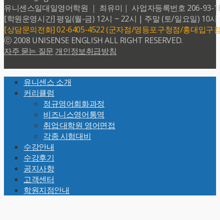
유니센스일대일영어학원 ｜ 최유미｜ 사업자등록번호 206-93-18599 
[학원운영시간] 평일(월-금) 12시 ~ 22시 | 주말 (토/일요일) 10시 
[상담문의전화] 02-6405-4522 (군자점/영등포구청점/홍대입구점
ⓒ 2008 UNISENSE ENGLISH ALL RIGHT RESERVED.
자주 묻는 질문
개인정보취급방침
Back
유니센스 소개
To
커리큘럼
Top
정규영어회화과정
비즈니스영어통역
취업·대학원 영어면접
각종 시험대비
수강안내
수강후기
공지사항
고객센터
학원지점안내