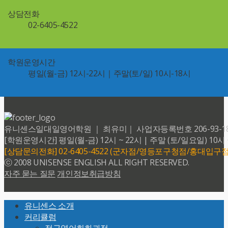
상담전화
02-6405-4522
학원운영시간
평일(월-금) 12시-22시｜주말(토/일) 10시-18시
유니센스일대일영어학원 ｜ 최유미｜ 사업자등록번호 206-93-18599 
[학원운영시간] 평일(월-금) 12시 ~ 22시 | 주말 (토/일요일) 10시 
[상담문의전화] 02-6405-4522 (군자점/영등포구청점/홍대입구점
ⓒ 2008 UNISENSE ENGLISH ALL RIGHT RESERVED.
자주 묻는 질문
개인정보취급방침
Back
유니센스 소개
To
커리큘럼
Top