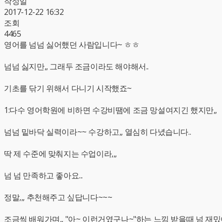
작성일
2017-12-22 16:32
조회
4465
영어를 넘넘 싫어했던 사람입니다~ ㅎㅎ
넘넘 싫지만,, 그래두 조금이라도 해야해서..
기초를 닦기 위해서 다니기 시작했죠~
1:다수 영어학원에 비하면 수강비땜에 조금 망설여지긴 했지만,,
넘넘 밑바닥 실력이라~~ 수강하고,, 열심히 다녔습니다..
딱 제 수준에 맞춰지는 수업이라,,,
넘 넘 만족하고 좋아요...
정말,,, 추천해주고 싶답니다~~~
조금씩 배워가며,, "아~ 이런거였구나~"하는 느낌 받을때 넘 재