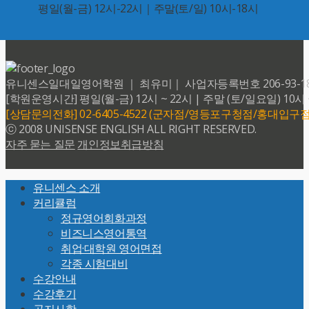
평일(월-금) 12시-22시｜주말(토/일) 10시-18시
유니센스일대일영어학원 ｜ 최유미｜ 사업자등록번호 206-93-18599 
[학원운영시간] 평일(월-금) 12시 ~ 22시 | 주말 (토/일요일) 10시 
[상담문의전화] 02-6405-4522 (군자점/영등포구청점/홍대입구점
ⓒ 2008 UNISENSE ENGLISH ALL RIGHT RESERVED.
자주 묻는 질문
개인정보취급방침
Back
유니센스 소개
To
커리큘럼
Top
정규영어회화과정
비즈니스영어통역
취업·대학원 영어면접
각종 시험대비
수강안내
수강후기