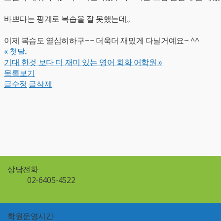
바쁘다는 핑계로 복습을 잘 못했는데,,
이제 복습도 열심히하구~~ 더욱더 재밌게 다닐거예요~ ^^
«
첫달..
기대 한것 보다 더 재미 있는 영어 회화 어학원
»
목록보기
글수정
글삭제
상담전화
02-6405-4522
학원운영시간