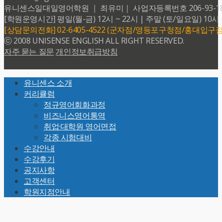
유니센스일대일영어학원 ｜ 최유미｜ 사업자등록번호 206-93-18599 
[학원운영시간] 평일(월-금) 12시 ~ 22시 | 주말 (토/일요일) 10시 
[상담문의전화] 02-6405-4522 (군자점/영등포구청점/홍대입구점
ⓒ 2008 UNISENSE ENGLISH ALL RIGHT RESERVED.
자주 묻는 질문
개인정보취급방침
Back
유니센스 소개
To
커리큘럼
Top
정규영어회화과정
비즈니스영어통역
취업·대학원 영어면접
각종 시험대비
수강안내
수강후기
공지사항
고객센터
학원지점안내