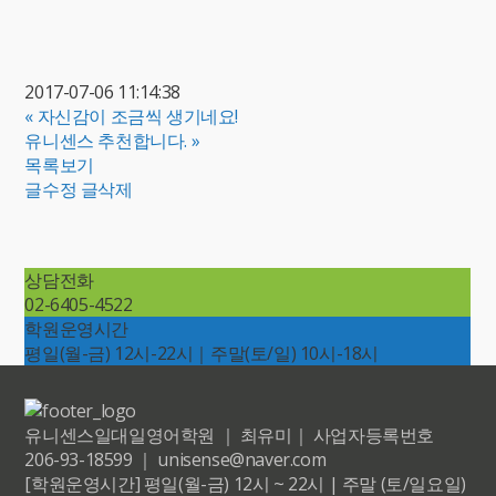
2017-07-06 11:14:38
«
자신감이 조금씩 생기네요!
유니센스 추천합니다.
»
목록보기
글수정
글삭제
상담전화
02-6405-4522
학원운영시간
평일(월-금) 12시-22시｜주말(토/일) 10시-18시
유니센스일대일영어학원 ｜ 최유미｜ 사업자등록번호
206-93-18599 ｜ unisense@naver.com
[학원운영시간] 평일(월-금) 12시 ~ 22시 | 주말 (토/일요일)