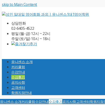
skip to Main Content
상담전화
02-6405-4522
평일 (월-금) 12시 ~ 22시
주말 (토/일) 10시 ~ 18시
Open
Mobile
유니센스 소개
Menu
커리큘럼
수강안내
수강후기
공지사항
고객센터
학원지점안내
유니센스 소개
커리큘럼
수강안내
수강후기
공지사항
고객센터
학원지점