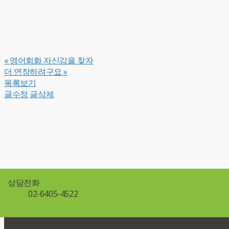
«
영어회화 자신감을 찾자
더 연장하려구요
»
목록보기
글수정
글삭제
상담전화
02-6405-4522