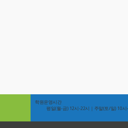
학원운영시간
평일(월-금) 12시-22시｜주말(토/일) 10시