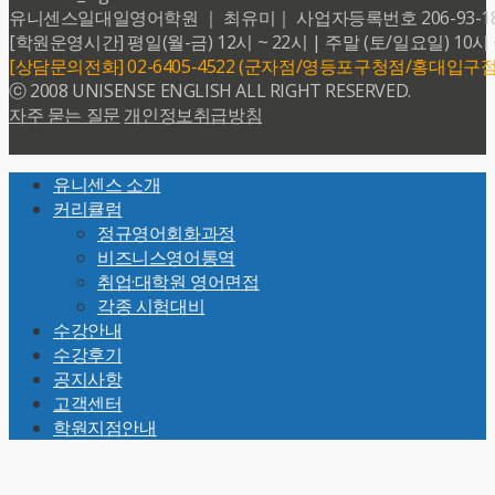
유니센스일대일영어학원 ｜ 최유미｜ 사업자등록번호 206-93-18599 
[학원운영시간] 평일(월-금) 12시 ~ 22시 | 주말 (토/일요일) 10시 
[상담문의전화] 02-6405-4522 (군자점/영등포구청점/홍대입구점
ⓒ 2008 UNISENSE ENGLISH ALL RIGHT RESERVED.
자주 묻는 질문
개인정보취급방침
Back
유니센스 소개
To
커리큘럼
Top
정규영어회화과정
비즈니스영어통역
취업·대학원 영어면접
각종 시험대비
수강안내
수강후기
공지사항
고객센터
학원지점안내