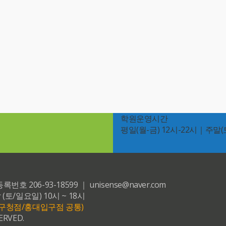
학원운영시간
평일(월-금) 12시-22시｜주말(토
6-93-18599 ｜ unisense@naver.com
 (토/일요일) 10시 ~ 18시
등포구청점/홍대입구점 공통)
ERVED.