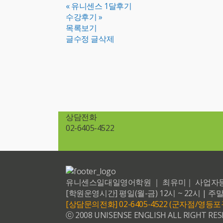
«
유니센스 1달후기
수강후기
»
목록보기
글수정
글삭제
상담전화
02-6405-4522
유니센스일대일영어학원 ｜ 최유미｜ 사업자등록번호 20
[학원운영시간] 평일(월-금) 12시 ~ 22시 | 주말
[상담문의전화] 02-6405-4522 (군자점/영
ⓒ 2008 UNISENSE ENGLISH ALL RIGHT RES