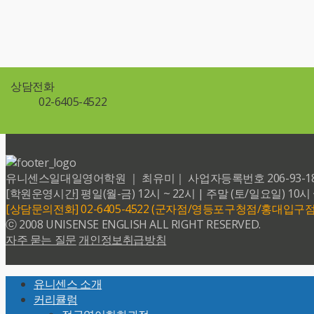
상담전화
02-6405-4522
유니센스일대일영어학원 ｜ 최유미｜ 사업자등록번호 206-93-18599 
[학원운영시간] 평일(월-금) 12시 ~ 22시 | 주말 (토/일요일) 10시 
[상담문의전화] 02-6405-4522 (군자점/영등포구청점/홍대입구점
ⓒ 2008 UNISENSE ENGLISH ALL RIGHT RESERVED.
자주 묻는 질문
개인정보취급방침
Back
유니센스 소개
To
커리큘럼
Top