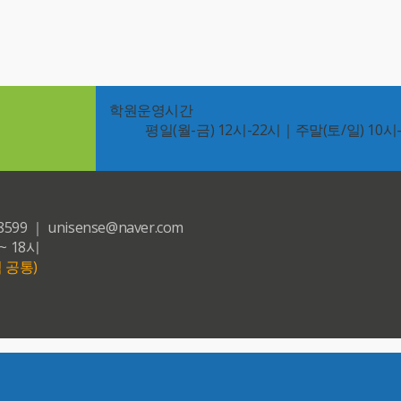
학원운영시간
평일(월-금) 12시-22시｜주말(토/일) 10시
｜ unisense@naver.com
~ 18시
 공통)