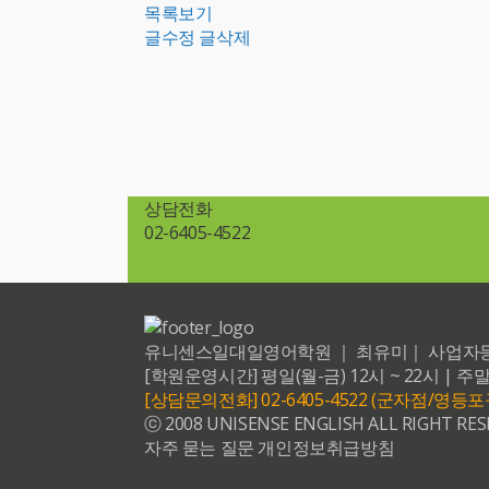
목록보기
글수정
글삭제
상담전화
02-6405-4522
유니센스일대일영어학원 ｜ 최유미｜ 사업자등록번호 20
[학원운영시간] 평일(월-금) 12시 ~ 22시 | 주말
[상담문의전화] 02-6405-4522 (군자점/영
ⓒ 2008 UNISENSE ENGLISH ALL RIGHT RES
자주 묻는 질문
개인정보취급방침