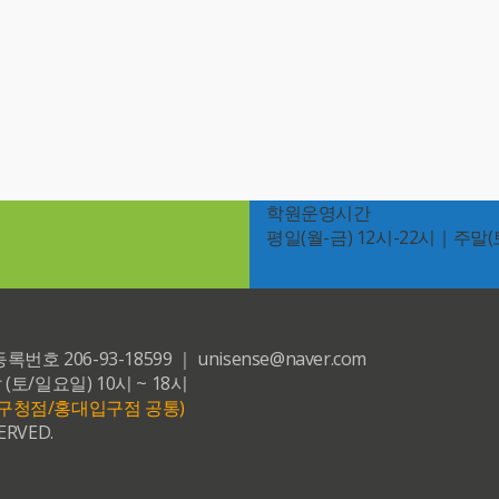
학원운영시간
평일(월-금) 12시-22시｜주말(토
6-93-18599 ｜ unisense@naver.com
 (토/일요일) 10시 ~ 18시
등포구청점/홍대입구점 공통)
ERVED.