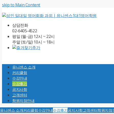
skip to Main Content
상담전화
02-6405-4522
평일 (월-금) 12시 ~ 22시
주말 (토/일) 10시 ~ 18시
Open
Mobile
유니센스 소개
Menu
커리큘럼
수강안내
수강후기
공지사항
고객센터
학원지점안내
유니센스 소개
커리큘럼
수강안내
수강후기
공지사항
고객센터
학원지점