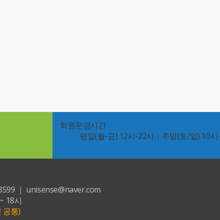
학원운영시간
평일(월-금) 12시-22시｜주말(토/일) 10시
｜ unisense@naver.com
~ 18시
 공통)