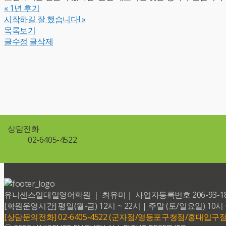
«
1년 후기
시작하길 잘 했습니다!
»
목록보기
글수정
글삭제
상담전화
02-6405-4522
유니센스일대일영어학원 ｜ 최유미｜ 사업자등록번호 206-93-18599 
[학원운영시간] 평일(월-금) 12시 ~ 22시 | 주말 (토/일요일) 10시 
[상담문의전화] 02-6405-4522 (군자점/영등포구청점/홍대입구점