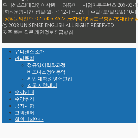
유니센스일대일영어학원 ｜ 최유미｜ 사업자등록번호 206-93-18599 
[학원운영시간] 평일(월-금) 12시 ~ 22시 | 주말 (토/일요일) 10시 
[상담문의전화] 02-6405-4522 (군자점/영등포구청점/홍대입구점
ⓒ 2008 UNISENSE ENGLISH ALL RIGHT RESERVED.
자주 묻는 질문
개인정보취급방침
Back
유니센스 소개
To
커리큘럼
Top
정규영어회화과정
비즈니스영어통역
취업·대학원 영어면접
각종 시험대비
수강안내
수강후기
공지사항
고객센터
학원지점안내