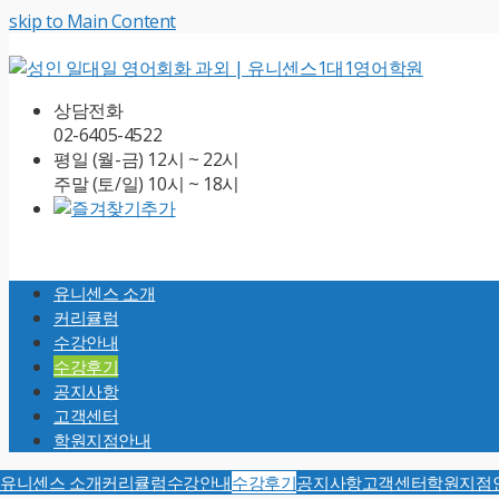
skip to Main Content
상담전화
02-6405-4522
평일 (월-금) 12시 ~ 22시
주말 (토/일) 10시 ~ 18시
Open
Mobile
유니센스 소개
Menu
커리큘럼
수강안내
수강후기
공지사항
고객센터
학원지점안내
유니센스 소개
커리큘럼
수강안내
수강후기
공지사항
고객센터
학원지점