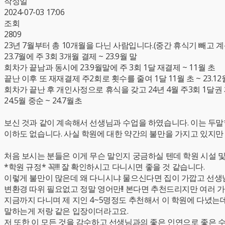
작성일
2024-07-03 17:06
조회
2809
23년 7월부터 총 10개월을 다닌 사람입니다.(중간 휴식기 빼고 
23.7월에 주 3회 3개월 결제 ~ 23.9월 말
회차가 끝남과 동시에 23.9월말에 주 3회 1달 재결제 ~ 11월 초
끝난 이후 또 재재결제 주2회로 횟수를 줄여 1달 11월 초 ~ 23.12
회차가 끝난 후 개인사정으로 휴식을 갖고 24년 4월 주3회 1달권 재
24.5월 중순 ~ 24.7월초
보신 것과 같이 계속해서 선생님과 수업을 하였습니다. 이는 두말할
이하도 없습니다. 사실 학원에 대한 약간의 불만을 가지고 있지만 
처음 보시는 분들은 이게 무슨 말인지 궁금하실 텐데 학원 시설 및
*학원 규정* 꼭!!! 잘 확인하시고 다니시면 좋을 것 같습니다.
이렇게 불만이 많은데 왜 다니시냐 물으신다면 집이 가깝고 선생님
변환경 따위 필요없고 정말 영어만!! 본다면 추천드리지만 여러 
지금까지 다니며 제 지인 4~5명정도 추천해서 이 학원에 다녔는
말하는게 저랑 같은 입장이더라고요.
저 또한 이 모든 것을 감수하고 선생님과의 좋은 인연으로 좋은 