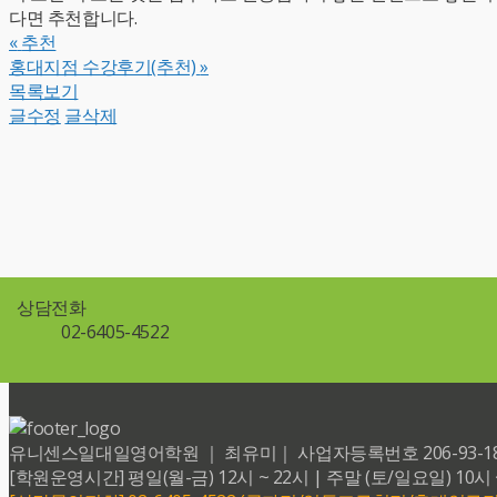
다면 추천합니다.
«
추천
홍대지점 수강후기(추천)
»
목록보기
글수정
글삭제
상담전화
02-6405-4522
유니센스일대일영어학원 ｜ 최유미｜ 사업자등록번호 206-93-18599 
[학원운영시간] 평일(월-금) 12시 ~ 22시 | 주말 (토/일요일) 10시 