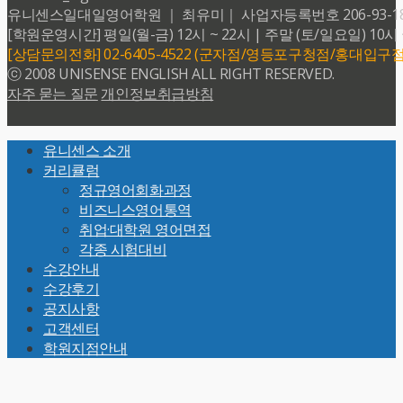
유니센스일대일영어학원 ｜ 최유미｜ 사업자등록번호 206-93-18599 
[학원운영시간] 평일(월-금) 12시 ~ 22시 | 주말 (토/일요일) 10시 
[상담문의전화] 02-6405-4522 (군자점/영등포구청점/홍대입구점
ⓒ 2008 UNISENSE ENGLISH ALL RIGHT RESERVED.
자주 묻는 질문
개인정보취급방침
Back
유니센스 소개
To
커리큘럼
Top
정규영어회화과정
비즈니스영어통역
취업·대학원 영어면접
각종 시험대비
수강안내
수강후기
공지사항
고객센터
학원지점안내