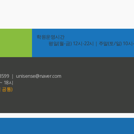
학원운영시간
평일(월-금) 12시-22시｜주말(토/일) 10시
｜ unisense@naver.com
~ 18시
 공통)