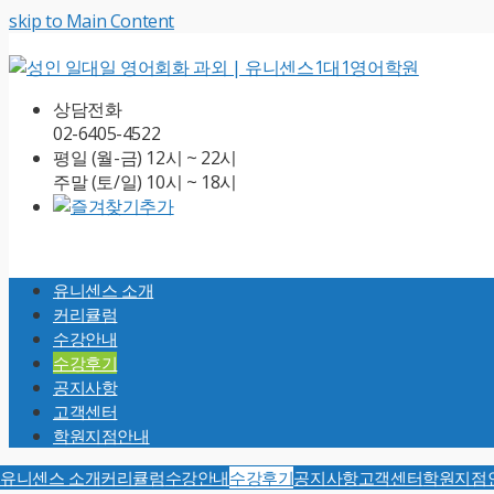
skip to Main Content
상담전화
02-6405-4522
평일 (월-금) 12시 ~ 22시
주말 (토/일) 10시 ~ 18시
Open
Mobile
유니센스 소개
Menu
커리큘럼
수강안내
수강후기
공지사항
고객센터
학원지점안내
유니센스 소개
커리큘럼
수강안내
수강후기
공지사항
고객센터
학원지점