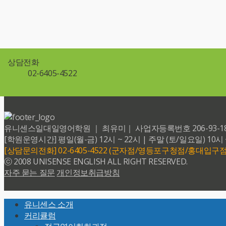
상담전화
02-6405-4522
유니센스일대일영어학원 ｜ 최유미｜ 사업자등록번호 206-93-18599 
[학원운영시간] 평일(월-금) 12시 ~ 22시 | 주말 (토/일요일) 10시 
[상담문의전화] 02-6405-4522 (군자점/영등포구청점/홍대입구점
ⓒ 2008 UNISENSE ENGLISH ALL RIGHT RESERVED.
자주 묻는 질문
개인정보취급방침
Back
유니센스 소개
To
커리큘럼
Top