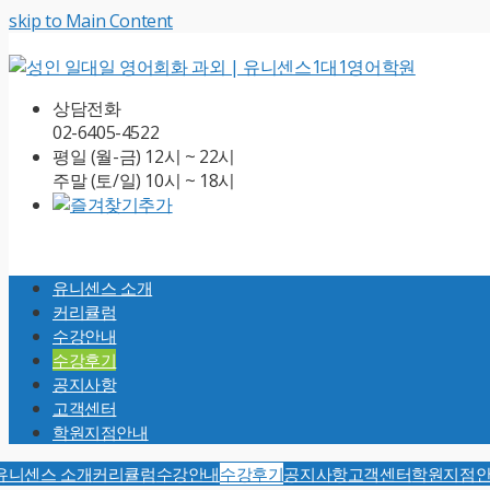
skip to Main Content
상담전화
02-6405-4522
평일 (월-금) 12시 ~ 22시
주말 (토/일) 10시 ~ 18시
Open
Mobile
유니센스 소개
Menu
커리큘럼
수강안내
수강후기
공지사항
고객센터
학원지점안내
유니센스 소개
커리큘럼
수강안내
수강후기
공지사항
고객센터
학원지점