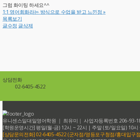
그럼 화이팅 하세요^^
1:1 영어회화라는 방식으로 수업을 받고 느낀점
»
목록보기
글수정
글삭제
상담전화
02-6405-4522
유니센스일대일영어학원 ｜ 최유미｜ 사업자등록번호 206-93-18599 
[학원운영시간] 평일(월-금) 12시 ~ 22시 | 주말 (토/일요일) 10시 
[상담문의전화] 02-6405-4522 (군자점/영등포구청점/홍대입구점