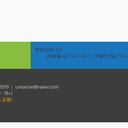
학원운영시간
평일(월-금) 12시-22시｜주말(토/일) 10시
｜ unisense@naver.com
~ 18시
 공통)