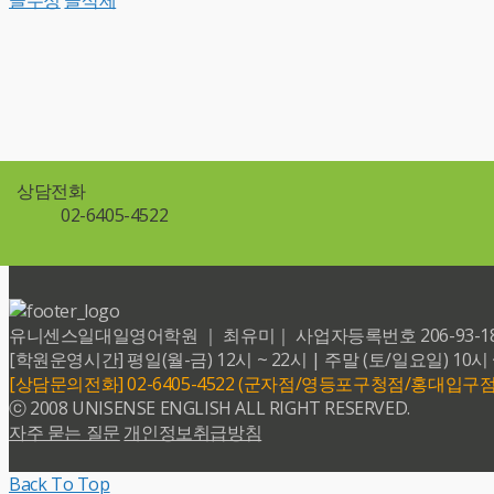
상담전화
02-6405-4522
유니센스일대일영어학원 ｜ 최유미｜ 사업자등록번호 206-93-18599 
[학원운영시간] 평일(월-금) 12시 ~ 22시 | 주말 (토/일요일) 10시 
[상담문의전화] 02-6405-4522 (군자점/영등포구청점/홍대입구점
ⓒ 2008 UNISENSE ENGLISH ALL RIGHT RESERVED.
자주 묻는 질문
개인정보취급방침
Back To Top