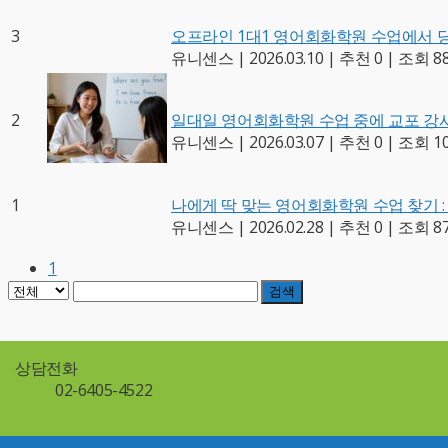
3
오프라인 1대1 영어회화학원 수업에서 당
유니센스
|
2026.03.10
|
추천 0
|
조회 8
2
일대일 영어회화학원 수업 중에 교포 강
유니센스
|
2026.03.07
|
추천 0
|
조회 10
1
나에게 딱 맞는 영어회화학원 수업 찾기 : 
유니센스
|
2026.02.28
|
추천 0
|
조회 8
1
검색
상담전화
02-6405-4522