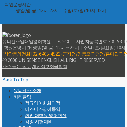
학원운영시간
평일(월-금) 12시-22시｜주말(토/일) 10시-18시
유니센스일대일영어학원 ｜ 최유미｜ 사업자등록번호 206-93-18599 
[학원운영시간] 평일(월-금) 12시 ~ 22시 | 주말 (토/일요일) 10시 
[상담문의전화] 02-6405-4522 (군자점/영등포구청점/홍대입구점
ⓒ 2008 UNISENSE ENGLISH ALL RIGHT RESERVED.
자주 묻는 질문
개인정보취급방침
Back To Top
유니센스 소개
커리큘럼
정규영어회화과정
비즈니스영어통역
취업·대학원 영어면접
각종 시험대비