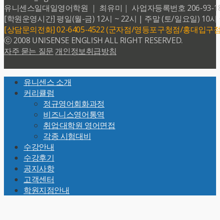
유니센스일대일영어학원 ｜ 최유미｜ 사업자등록번호 206-93-18599 
[학원운영시간] 평일(월-금) 12시 ~ 22시 | 주말 (토/일요일) 10시 
[상담문의전화] 02-6405-4522 (군자점/영등포구청점/홍대입구점
ⓒ 2008 UNISENSE ENGLISH ALL RIGHT RESERVED.
자주 묻는 질문
개인정보취급방침
Back
유니센스 소개
To
커리큘럼
Top
정규영어회화과정
비즈니스영어통역
취업·대학원 영어면접
각종 시험대비
수강안내
수강후기
공지사항
고객센터
학원지점안내