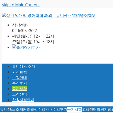
skip to Main Content
상담전화
02-6405-4522
평일 (월-금) 12시 ~ 22시
주말 (토/일) 10시 ~ 18시
Open
Mobile
유니센스 소개
Menu
커리큘럼
수강안내
수강후기
공지사항
고객센터
학원지점안내
유니센스 소개
커리큘럼
수강안내
수강후기
공지사항
고객센터
학원지점