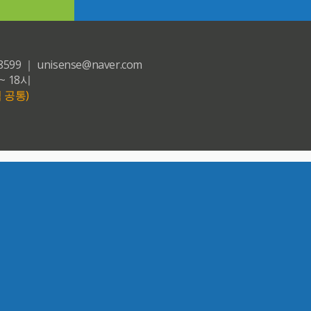
｜ unisense@naver.com
~ 18시
 공통)