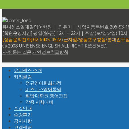
유니센스일대일영어학원 ｜ 최유미｜ 사업자등록번호 206-93-18599 
[학원운영시간] 평일(월-금) 12시 ~ 22시 | 주말 (토/일요일) 10시 
[상담문의전화] 02-6405-4522 (군자점/영등포구청점/홍대입구점
ⓒ 2008 UNISENSE ENGLISH ALL RIGHT RESERVED.
자주 묻는 질문
개인정보취급방침
Back
유니센스 소개
To
커리큘럼
Top
정규영어회화과정
비즈니스영어통역
취업·대학원 영어면접
각종 시험대비
수강안내
수강후기
공지사항
고객센터