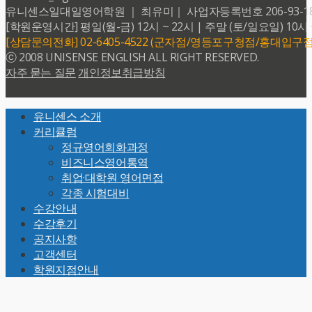
유니센스일대일영어학원 ｜ 최유미｜ 사업자등록번호 206-93-18599 
[학원운영시간] 평일(월-금) 12시 ~ 22시 | 주말 (토/일요일) 10시 
[상담문의전화] 02-6405-4522 (군자점/영등포구청점/홍대입구점
ⓒ 2008 UNISENSE ENGLISH ALL RIGHT RESERVED.
자주 묻는 질문
개인정보취급방침
Back
유니센스 소개
To
커리큘럼
Top
정규영어회화과정
비즈니스영어통역
취업·대학원 영어면접
각종 시험대비
수강안내
수강후기
공지사항
고객센터
학원지점안내