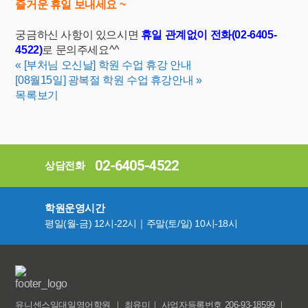
즐거운 휴일 보내세요 ~
궁금하신 사항이 있으시면
휴일 관계없이 전화(02-6405-
4522)
로 문의주세요^^
«
[부처님 오신날] 학원 수업 휴강 안내
[08월15일] 광복절 학원 수업 휴강안내
»
목록보기
02-6405-4522
상담전화
학원운영시간
평일(월-금) 12시-22시｜주말(토/일) 10시-18시
유니센스일대일영어학원 ｜ 최유미｜ 사업자등록번호 206-93-18599 ｜