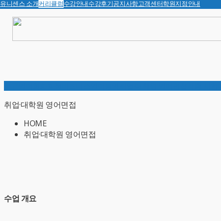
유니센스 소개
커리큘럼
수강안내
수강후기
공지사항
고객센터
학원지점안내
정규영어회화과정
비즈니스영어통역
취업·대학원 영어면접
각종 시험
취업·대학원 영어면접
HOME
취업·대학원 영어면접
수업 개요