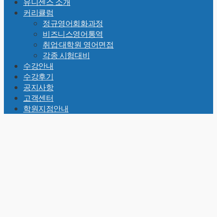
유니센스 소개
To
커리큘럼
Top
정규영어회화과정
비즈니스영어통역
취업·대학원 영어면접
각종 시험대비
수강안내
수강후기
공지사항
고객센터
학원지점안내