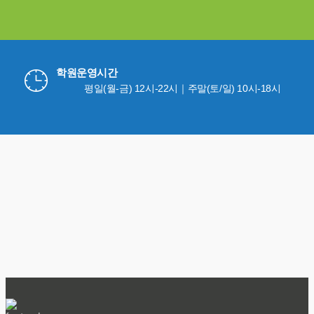
학원운영시간
평일(월-금) 12시-22시｜주말(토/일) 10시-18시