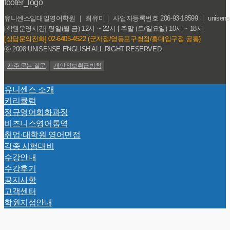
유니센스일대일영어학원 ｜ 최유미｜ 사업자등록번호 206-93-18599 ｜ unisense@
[학원운영시간] 평일(월-금) 12시 ~ 22시 | 주말 (토/일요일) 10시 ~ 18시
[상담문의전화] 02-6405-4522 (군자점/영등포구청점/홍대입구점 공통)
ⓒ 2008 UNISENSE ENGLISH ALL RIGHT RESERVED.
자주 묻는 질문
개인정보취급방침
Back
유니센스 소개
To
커리큘럼
Top
정규영어회화과정
비즈니스영어통역
취업·대학원 영어면접
각종 시험대비
수강안내
수강후기
공지사항
고객센터
학원지점안내