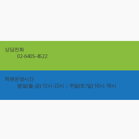
상담전화
02-6405-4522
학원운영시간
평일(월-금) 12시-22시｜주말(토/일) 10시-18시