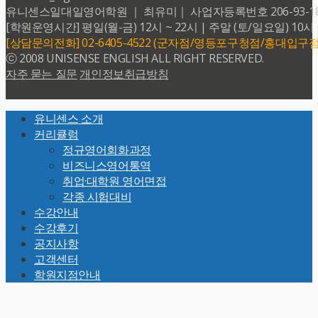
유니센스일대일영어학원 ｜ 최유미｜ 사업자등록번호 206-93-18599 
[학원운영시간] 평일(월-금) 12시 ~ 22시 | 주말 (토/일요일) 10시 
[상담문의전화] 02-6405-4522 (군자점/영등포구청점/홍대입구점
ⓒ 2008 UNISENSE ENGLISH ALL RIGHT RESERVED.
자주 묻는 질문
개인정보취급방침
Back
유니센스 소개
To
커리큘럼
Top
정규영어회화과정
비즈니스영어통역
취업·대학원 영어면접
각종 시험대비
수강안내
수강후기
공지사항
고객센터
학원지점안내