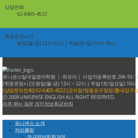
상담전화
02-6405-4522
학원운영시간
평일(월-금) 12시-22시｜주말(토/일) 10시-18시
유니센스일대일영어학원 ｜ 최유미｜ 사업자등록번호 206-93-18599 
[학원운영시간] 평일(월-금) 12시 ~ 22시 | 주말 (토/일요일) 10시 
[상담문의전화] 02-6405-4522 (군자점/영등포구청점/홍대입구점
ⓒ 2008 UNISENSE ENGLISH ALL RIGHT RESERVED.
자주 묻는 질문
개인정보취급방침
Back
유니센스 소개
To
커리큘럼
Top
정규영어회화과정