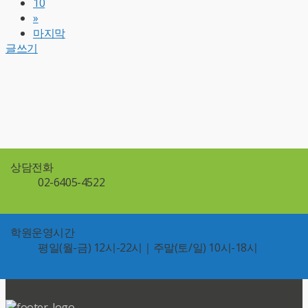
10
»
마지막
글쓰기
상담전화
02-6405-4522
학원운영시간
평일(월-금) 12시-22시｜주말(토/일) 10시-18시