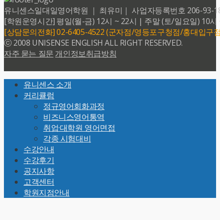
유니센스일대일영어학원 ｜ 최유미｜ 사업자등록번호 206-93-18599 
[학원운영시간] 평일(월-금) 12시 ~ 22시 | 주말 (토/일요일) 10시 
[상담문의전화] 02-6405-4522 (군자점/영등포구청점/홍대입구점
ⓒ 2008 UNISENSE ENGLISH ALL RIGHT RESERVED.
자주 묻는 질문
개인정보취급방침
Back
유니센스 소개
To
커리큘럼
Top
정규영어회화과정
비즈니스영어통역
취업·대학원 영어면접
각종 시험대비
수강안내
수강후기
공지사항
고객센터
학원지점안내